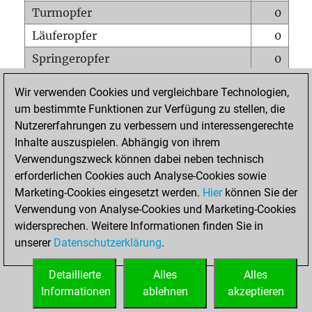
Turmopfer
0
Läuferopfer
0
Springeropfer
0
Bauernopfer
0
Wir verwenden Cookies und vergleichbare Technologien,
Matt auf vollem Brett
0
um bestimmte Funktionen zur Verfügung zu stellen, die
Nutzererfahrungen zu verbessern und interessengerechte
Bauer setzt Matt
0
Inhalte auszuspielen. Abhängig von ihrem
Erstickte Matts
0
Verwendungszweck können dabei neben technisch
Unterverwandlungen
0
erforderlichen Cookies auch Analyse-Cookies sowie
Marketing-Cookies eingesetzt werden.
Hier
können Sie der
Türme auf der siebten
0
Verwendung von Analyse-Cookies und Marketing-Cookies
widersprechen. Weitere Informationen finden Sie in
unserer
Datenschutzerklärung
.
STARTSEITE
Detaillierte
Alles
Alles
Informationen
ablehnen
akzeptieren