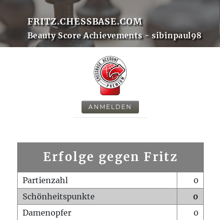
FRITZ.CHESSBASE.COM
Beauty Score Achievements - sibinpaul98
ANMELDEN
Erfolge gegen Fritz
Partienzahl
0
Schönheitspunkte
0
Damenopfer
0