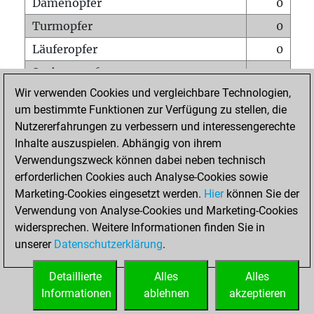
Damenopfer
0
Turmopfer
0
Läuferopfer
0
Springeropfer
0
Wir verwenden Cookies und vergleichbare Technologien,
Bauernopfer
0
um bestimmte Funktionen zur Verfügung zu stellen, die
Matt auf vollem Brett
0
Nutzererfahrungen zu verbessern und interessengerechte
Bauer setzt Matt
0
Inhalte auszuspielen. Abhängig von ihrem
Verwendungszweck können dabei neben technisch
Erstickte Matts
0
erforderlichen Cookies auch Analyse-Cookies sowie
Unterverwandlungen
0
Marketing-Cookies eingesetzt werden.
Hier
können Sie der
Verwendung von Analyse-Cookies und Marketing-Cookies
Türme auf der siebten
0
widersprechen. Weitere Informationen finden Sie in
unserer
Datenschutzerklärung
.
STARTSEITE
Detaillierte
Alles
Alles
Informationen
ablehnen
akzeptieren