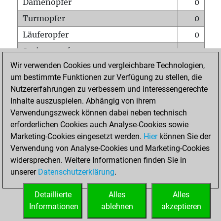
Damenopfer
0
Turmopfer
0
Läuferopfer
0
Springeropfer
0
Wir verwenden Cookies und vergleichbare Technologien,
Bauernopfer
1
um bestimmte Funktionen zur Verfügung zu stellen, die
Matt auf vollem Brett
0
Nutzererfahrungen zu verbessern und interessengerechte
Bauer setzt Matt
0
Inhalte auszuspielen. Abhängig von ihrem
Verwendungszweck können dabei neben technisch
Erstickte Matts
0
erforderlichen Cookies auch Analyse-Cookies sowie
Unterverwandlungen
0
Marketing-Cookies eingesetzt werden.
Hier
können Sie der
Verwendung von Analyse-Cookies und Marketing-Cookies
Türme auf der siebten
0
widersprechen. Weitere Informationen finden Sie in
unserer
Datenschutzerklärung
.
STARTSEITE
Detaillierte
Alles
Alles
Informationen
ablehnen
akzeptieren