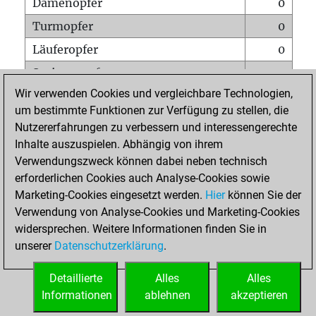
Damenopfer
0
Turmopfer
0
Läuferopfer
0
Springeropfer
0
Wir verwenden Cookies und vergleichbare Technologien,
Bauernopfer
0
um bestimmte Funktionen zur Verfügung zu stellen, die
Matt auf vollem Brett
0
Nutzererfahrungen zu verbessern und interessengerechte
Bauer setzt Matt
0
Inhalte auszuspielen. Abhängig von ihrem
Verwendungszweck können dabei neben technisch
Erstickte Matts
0
erforderlichen Cookies auch Analyse-Cookies sowie
Unterverwandlungen
0
Marketing-Cookies eingesetzt werden.
Hier
können Sie der
Verwendung von Analyse-Cookies und Marketing-Cookies
Türme auf der siebten
0
widersprechen. Weitere Informationen finden Sie in
unserer
Datenschutzerklärung
.
STARTSEITE
Detaillierte
Alles
Alles
Informationen
ablehnen
akzeptieren