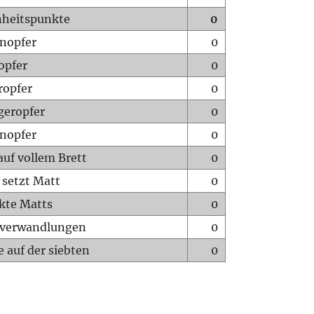
heitspunkte
0
nopfer
0
opfer
0
ropfer
0
geropfer
0
nopfer
0
auf vollem Brett
0
 setzt Matt
0
ckte Matts
0
rverwandlungen
0
 auf der siebten
0