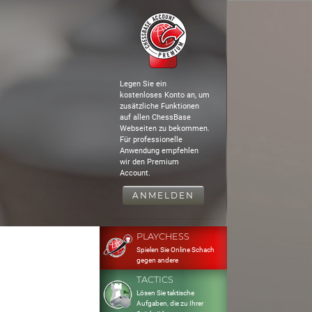
Legen Sie ein
kostenloses Konto an, um
zusätzliche Funktionen
auf allen ChessBase
Webseiten zu bekommen.
Für professionelle
Anwendung empfehlen
wir den Premium
Account.
ANMELDEN
PLAYCHESS
Spielen Sie Online Schach
gegen andere
TACTICS
Lösen Sie taktische
Aufgaben, die zu Ihrer