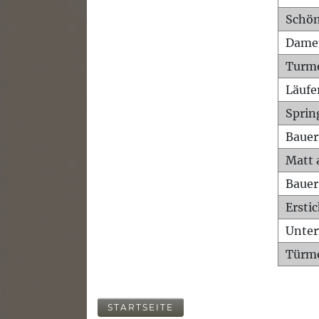
Schön
Dame
Turm
Läufe
Sprin
Bauer
Matt 
Bauer
Ersti
Unte
Türme
STARTSEITE