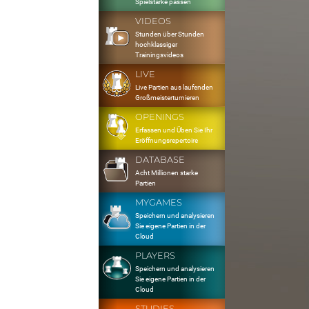
Spielstärke passen
VIDEOS
Stunden über Stunden
hochklassiger
Trainingsvideos
LIVE
Live Partien aus laufenden
Großmeisterturnieren
OPENINGS
Erfassen und Üben Sie Ihr
Eröffnungsrepertoire
DATABASE
Acht Millionen starke
Partien
MYGAMES
Speichern und analysieren
Sie eigene Partien in der
Cloud
PLAYERS
Speichern und analysieren
Sie eigene Partien in der
Cloud
STUDIES