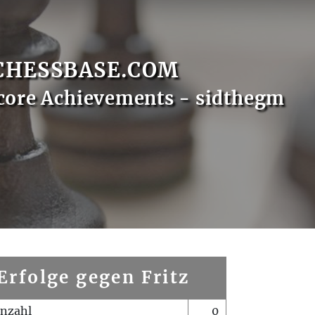
CHESSBASE.COM
core Achievements - sidthegm
Erfolge gegen Fritz
enzahl
0