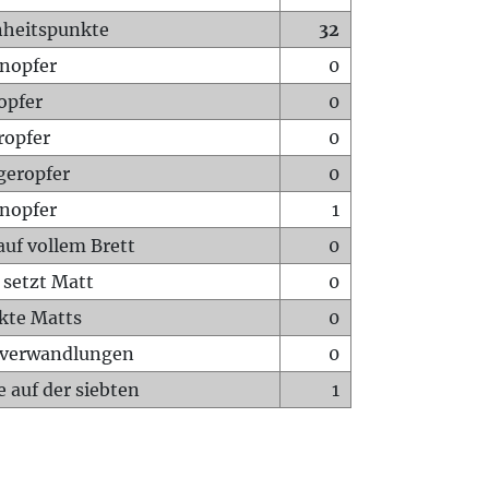
heitspunkte
32
nopfer
0
opfer
0
ropfer
0
geropfer
0
nopfer
1
auf vollem Brett
0
 setzt Matt
0
ckte Matts
0
rverwandlungen
0
 auf der siebten
1