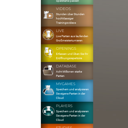
Spielstärke passen
VIDEOS
Stunden über Stunden
hochklassiger
Trainingsvideos
LIVE
Live Partien aus laufenden
Großmeisterturnieren
OPENINGS
Erfassen und Üben Sie Ihr
Eröffnungsrepertoire
DATABASE
Acht Millionen starke
Partien
MYGAMES
Speichern und analysieren
Sie eigene Partien in der
Cloud
PLAYERS
Speichern und analysieren
Sie eigene Partien in der
Cloud
STUDIES