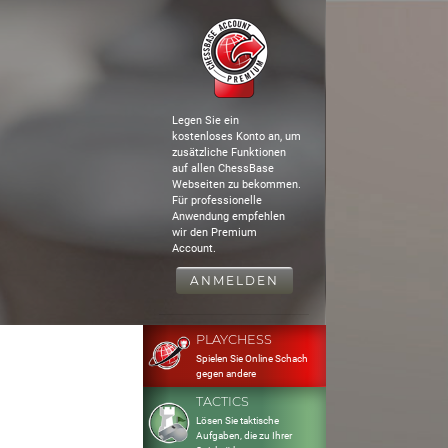
Legen Sie ein
kostenloses Konto an, um
zusätzliche Funktionen
auf allen ChessBase
Webseiten zu bekommen.
Für professionelle
Anwendung empfehlen
wir den Premium
Account.
ANMELDEN
PLAYCHESS
Spielen Sie Online Schach
gegen andere
TACTICS
Lösen Sie taktische
Aufgaben, die zu Ihrer