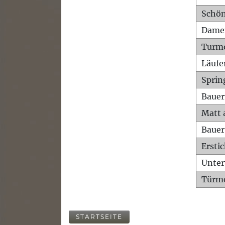
Schön
Dame
Turm
Läufe
Sprin
Bauer
Matt 
Bauer
Ersti
Unte
Türme
STARTSEITE