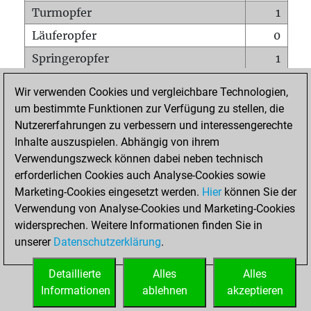
Turmopfer
1
Läuferopfer
0
Springeropfer
1
Bauernopfer
1
Wir verwenden Cookies und vergleichbare Technologien,
Matt auf vollem Brett
0
um bestimmte Funktionen zur Verfügung zu stellen, die
Nutzererfahrungen zu verbessern und interessengerechte
Bauer setzt Matt
0
Inhalte auszuspielen. Abhängig von ihrem
Erstickte Matts
0
Verwendungszweck können dabei neben technisch
Unterverwandlungen
0
erforderlichen Cookies auch Analyse-Cookies sowie
Marketing-Cookies eingesetzt werden.
Hier
können Sie der
Türme auf der siebten
0
Verwendung von Analyse-Cookies und Marketing-Cookies
widersprechen. Weitere Informationen finden Sie in
unserer
Datenschutzerklärung
.
STARTSEITE
Detaillierte
Alles
Alles
Informationen
ablehnen
akzeptieren