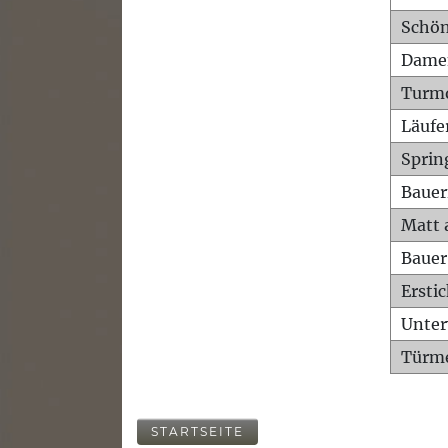
Schön
Dame
Turm
Läufe
Sprin
Bauer
Matt 
Bauer
Ersti
Unte
Türme
STARTSEITE