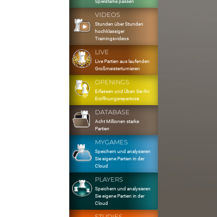
Spielstärke passen
VIDEOS
Stunden über Stunden
hochklassiger
Trainingsvideos
LIVE
Live Partien aus laufenden
Großmeisterturnieren
OPENINGS
Erfassen und Üben Sie Ihr
Eröffnungsrepertoire
DATABASE
Acht Millionen starke
Partien
MYGAMES
Speichern und analysieren
Sie eigene Partien in der
Cloud
PLAYERS
Speichern und analysieren
Sie eigene Partien in der
Cloud
STUDIES