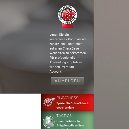
Legen Sie ein
kostenloses Konto an, um
zusätzliche Funktionen
auf allen ChessBase
Webseiten zu bekommen.
Für professionelle
Anwendung empfehlen
wir den Premium
Account.
ANMELDEN
PLAYCHESS
Spielen Sie Online Schach
gegen andere
TACTICS
Lösen Sie taktische
Aufgaben, die zu Ihrer