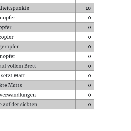
heitspunkte
10
nopfer
0
opfer
0
ropfer
0
geropfer
0
nopfer
0
auf vollem Brett
0
 setzt Matt
0
ckte Matts
0
rverwandlungen
0
 auf der siebten
0