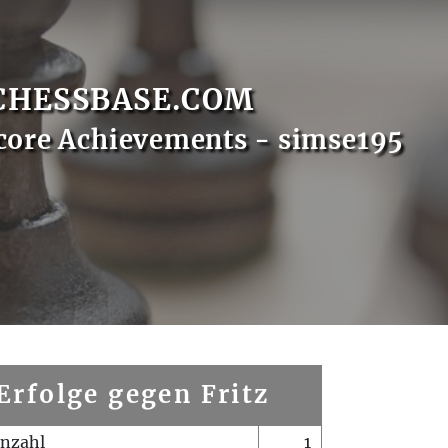
CHESSBASE.COM
core Achievements - simse195
Erfolge gegen Fritz
enzahl
1