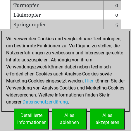
Turmopfer
0
Läuferopfer
0
Springeropfer
5
Bauernopfer
5
Wir verwenden Cookies und vergleichbare Technologien,
Matt auf vollem Brett
0
um bestimmte Funktionen zur Verfügung zu stellen, die
Nutzererfahrungen zu verbessern und interessengerechte
Bauer setzt Matt
0
Inhalte auszuspielen. Abhängig von ihrem
Erstickte Matts
0
Verwendungszweck können dabei neben technisch
Unterverwandlungen
0
erforderlichen Cookies auch Analyse-Cookies sowie
Marketing-Cookies eingesetzt werden.
Hier
können Sie der
Türme auf der siebten
0
Verwendung von Analyse-Cookies und Marketing-Cookies
widersprechen. Weitere Informationen finden Sie in
unserer
Datenschutzerklärung
.
STARTSEITE
Detaillierte
Alles
Alles
Informationen
ablehnen
akzeptieren