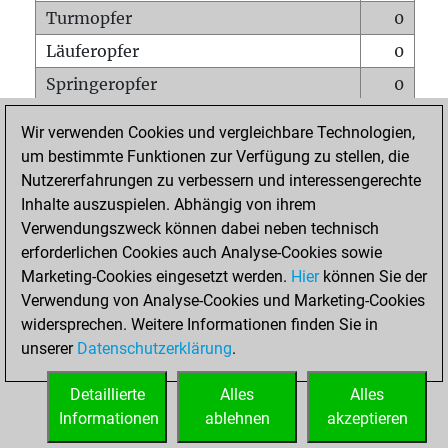
Turmopfer
0
Läuferopfer
0
Springeropfer
0
Bauernopfer
0
Wir verwenden Cookies und vergleichbare Technologien,
Matt auf vollem Brett
0
um bestimmte Funktionen zur Verfügung zu stellen, die
Nutzererfahrungen zu verbessern und interessengerechte
Bauer setzt Matt
0
Inhalte auszuspielen. Abhängig von ihrem
Erstickte Matts
0
Verwendungszweck können dabei neben technisch
Unterverwandlungen
0
erforderlichen Cookies auch Analyse-Cookies sowie
Marketing-Cookies eingesetzt werden.
Hier
können Sie der
Türme auf der siebten
0
Verwendung von Analyse-Cookies und Marketing-Cookies
widersprechen. Weitere Informationen finden Sie in
unserer
Datenschutzerklärung
.
STARTSEITE
Detaillierte
Alles
Alles
Informationen
ablehnen
akzeptieren