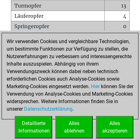
Turmopfer
13
Läuferopfer
4
Springeropfer
0
Bauernopfer
0
Wir verwenden Cookies und vergleichbare Technologien,
Matt auf vollem Brett
0
um bestimmte Funktionen zur Verfügung zu stellen, die
Nutzererfahrungen zu verbessern und interessengerechte
Bauer setzt Matt
0
Inhalte auszuspielen. Abhängig von ihrem
Erstickte Matts
0
Verwendungszweck können dabei neben technisch
Unterverwandlungen
0
erforderlichen Cookies auch Analyse-Cookies sowie
Marketing-Cookies eingesetzt werden.
Hier
können Sie der
Türme auf der siebten
0
Verwendung von Analyse-Cookies und Marketing-Cookies
widersprechen. Weitere Informationen finden Sie in
unserer
Datenschutzerklärung
.
STARTSEITE
Detaillierte
Alles
Alles
Informationen
ablehnen
akzeptieren