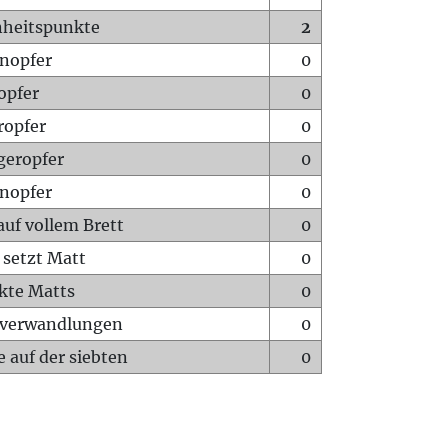
heitspunkte
2
nopfer
0
opfer
0
ropfer
0
geropfer
0
nopfer
0
auf vollem Brett
0
 setzt Matt
0
ckte Matts
0
rverwandlungen
0
 auf der siebten
0