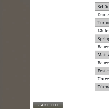
Schön
Dame
Turm
Läufe
Sprin
Bauer
Matt 
Bauer
Ersti
Unte
Türme
STARTSEITE