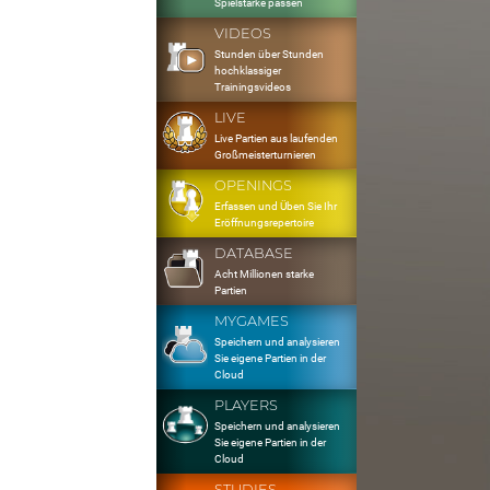
Spielstärke passen
VIDEOS
Stunden über Stunden
hochklassiger
Trainingsvideos
LIVE
Live Partien aus laufenden
Großmeisterturnieren
OPENINGS
Erfassen und Üben Sie Ihr
Eröffnungsrepertoire
DATABASE
Acht Millionen starke
Partien
MYGAMES
Speichern und analysieren
Sie eigene Partien in der
Cloud
PLAYERS
Speichern und analysieren
Sie eigene Partien in der
Cloud
STUDIES