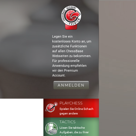
Legen Sie ein
kostenloses Konto an, um
zusätzliche Funktionen
auf allen ChessBase
Webseiten zu bekommen.
Für professionelle
Anwendung empfehlen
wir den Premium
Account.
ANMELDEN
PLAYCHESS
Spielen Sie Online Schach
gegen andere
TACTICS
Lösen Sie taktische
Aufgaben, die zu Ihrer