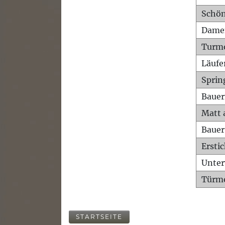
Schön
Dame
Turm
Läufe
Sprin
Bauer
Matt 
Bauer
Ersti
Unte
Türme
STARTSEITE