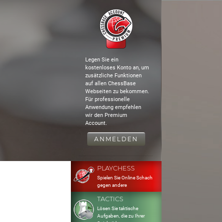
Legen Sie ein
kostenloses Konto an, um
zusätzliche Funktionen
auf allen ChessBase
Webseiten zu bekommen.
Für professionelle
Anwendung empfehlen
wir den Premium
Account.
ANMELDEN
PLAYCHESS
Spielen Sie Online Schach
gegen andere
TACTICS
Lösen Sie taktische
Aufgaben, die zu Ihrer