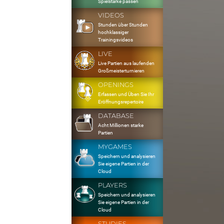
Spielstärke passen
VIDEOS
Stunden über Stunden
hochklassiger
Trainingsvideos
LIVE
Live Partien aus laufenden
Großmeisterturnieren
OPENINGS
Erfassen und Üben Sie Ihr
Eröffnungsrepertoire
DATABASE
Acht Millionen starke
Partien
MYGAMES
Speichern und analysieren
Sie eigene Partien in der
Cloud
PLAYERS
Speichern und analysieren
Sie eigene Partien in der
Cloud
STUDIES