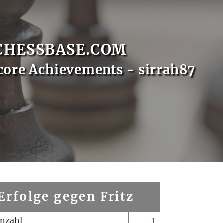
CHESSBASE.COM
core Achievements - sirrah87
Erfolge gegen Fritz
enzahl
1