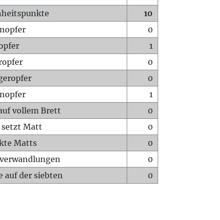
heitspunkte
10
nopfer
0
opfer
1
ropfer
0
geropfer
0
nopfer
1
auf vollem Brett
0
 setzt Matt
0
ckte Matts
0
rverwandlungen
0
 auf der siebten
0