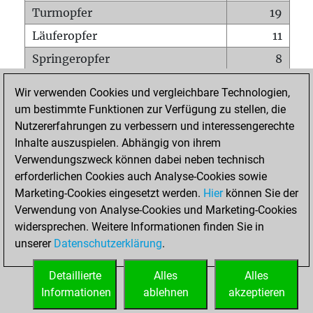
Turmopfer
19
Läuferopfer
11
Springeropfer
8
Bauernopfer
23
Wir verwenden Cookies und vergleichbare Technologien,
Matt auf vollem Brett
0
um bestimmte Funktionen zur Verfügung zu stellen, die
Nutzererfahrungen zu verbessern und interessengerechte
Bauer setzt Matt
0
Inhalte auszuspielen. Abhängig von ihrem
Erstickte Matts
0
Verwendungszweck können dabei neben technisch
Unterverwandlungen
0
erforderlichen Cookies auch Analyse-Cookies sowie
Marketing-Cookies eingesetzt werden.
Hier
können Sie der
Türme auf der siebten
5
Verwendung von Analyse-Cookies und Marketing-Cookies
widersprechen. Weitere Informationen finden Sie in
unserer
Datenschutzerklärung
.
STARTSEITE
Detaillierte
Alles
Alles
Informationen
ablehnen
akzeptieren