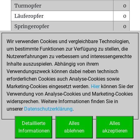
Turmopfer
0
Läuferopfer
0
Springeropfer
0
Bauernopfer
1
Wir verwenden Cookies und vergleichbare Technologien,
Matt auf vollem Brett
0
um bestimmte Funktionen zur Verfügung zu stellen, die
Nutzererfahrungen zu verbessern und interessengerechte
Bauer setzt Matt
0
Inhalte auszuspielen. Abhängig von ihrem
Erstickte Matts
0
Verwendungszweck können dabei neben technisch
Unterverwandlungen
0
erforderlichen Cookies auch Analyse-Cookies sowie
Marketing-Cookies eingesetzt werden.
Hier
können Sie der
Türme auf der siebten
0
Verwendung von Analyse-Cookies und Marketing-Cookies
widersprechen. Weitere Informationen finden Sie in
unserer
Datenschutzerklärung
.
STARTSEITE
Detaillierte
Alles
Alles
Informationen
ablehnen
akzeptieren