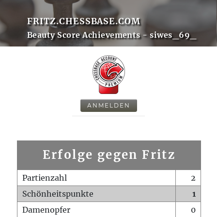
FRITZ.CHESSBASE.COM
Beauty Score Achievements - siwes_69_
ANMELDEN
Erfolge gegen Fritz
Partienzahl
2
Schönheitspunkte
1
Damenopfer
0