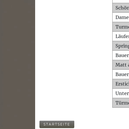
Schön
Dame
Turm
Läufe
Sprin
Bauer
Matt 
Bauer
Ersti
Unte
Türme
STARTSEITE