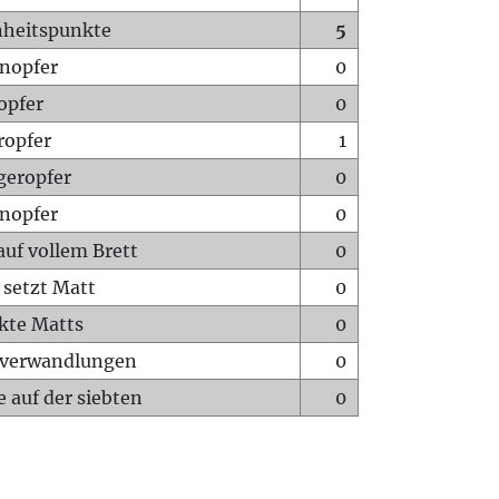
heitspunkte
5
nopfer
0
opfer
0
ropfer
1
geropfer
0
nopfer
0
auf vollem Brett
0
 setzt Matt
0
ckte Matts
0
rverwandlungen
0
 auf der siebten
0