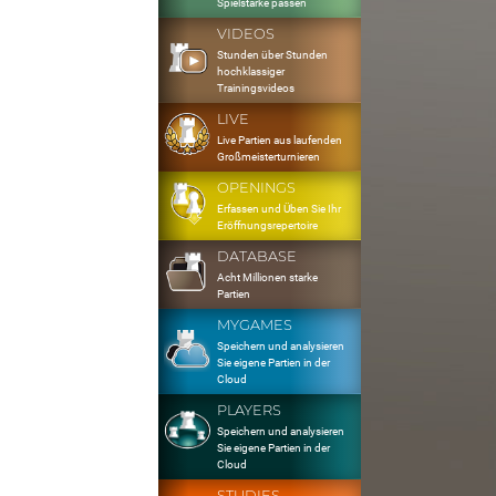
Spielstärke passen
VIDEOS
Stunden über Stunden
hochklassiger
Trainingsvideos
LIVE
Live Partien aus laufenden
Großmeisterturnieren
OPENINGS
Erfassen und Üben Sie Ihr
Eröffnungsrepertoire
DATABASE
Acht Millionen starke
Partien
MYGAMES
Speichern und analysieren
Sie eigene Partien in der
Cloud
PLAYERS
Speichern und analysieren
Sie eigene Partien in der
Cloud
STUDIES