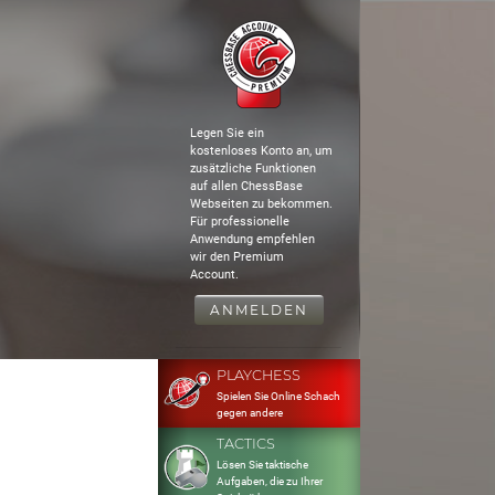
Legen Sie ein
kostenloses Konto an, um
zusätzliche Funktionen
auf allen ChessBase
Webseiten zu bekommen.
Für professionelle
Anwendung empfehlen
wir den Premium
Account.
ANMELDEN
PLAYCHESS
Spielen Sie Online Schach
gegen andere
TACTICS
Lösen Sie taktische
Aufgaben, die zu Ihrer