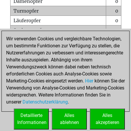
Damenopfer
0
Turmopfer
0
Läuferopfer
0
Springeropfer
0
Wir verwenden Cookies und vergleichbare Technologien,
Bauernopfer
0
um bestimmte Funktionen zur Verfügung zu stellen, die
Matt auf vollem Brett
0
Nutzererfahrungen zu verbessern und interessengerechte
Bauer setzt Matt
0
Inhalte auszuspielen. Abhängig von ihrem
Verwendungszweck können dabei neben technisch
Erstickte Matts
0
erforderlichen Cookies auch Analyse-Cookies sowie
Unterverwandlungen
0
Marketing-Cookies eingesetzt werden.
Hier
können Sie der
Verwendung von Analyse-Cookies und Marketing-Cookies
Türme auf der siebten
0
widersprechen. Weitere Informationen finden Sie in
unserer
Datenschutzerklärung
.
STARTSEITE
Detaillierte
Alles
Alles
Informationen
ablehnen
akzeptieren