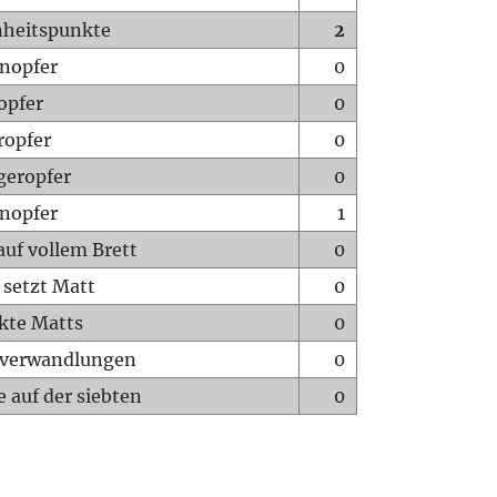
heitspunkte
2
nopfer
0
opfer
0
ropfer
0
geropfer
0
nopfer
1
auf vollem Brett
0
 setzt Matt
0
ckte Matts
0
rverwandlungen
0
 auf der siebten
0