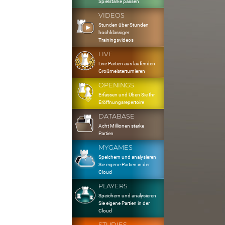
Spielstärke passen
VIDEOS
Stunden über Stunden
hochklassiger
Trainingsvideos
LIVE
Live Partien aus laufenden
Großmeisterturnieren
OPENINGS
Erfassen und Üben Sie Ihr
Eröffnungsrepertoire
DATABASE
Acht Millionen starke
Partien
MYGAMES
Speichern und analysieren
Sie eigene Partien in der
Cloud
PLAYERS
Speichern und analysieren
Sie eigene Partien in der
Cloud
STUDIES