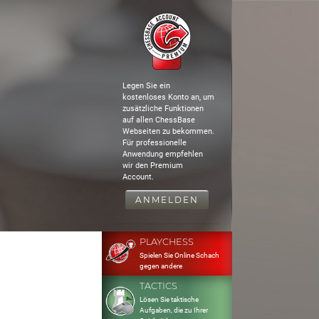
Legen Sie ein
kostenloses Konto an, um
zusätzliche Funktionen
auf allen ChessBase
Webseiten zu bekommen.
Für professionelle
Anwendung empfehlen
wir den Premium
Account.
ANMELDEN
PLAYCHESS
Spielen Sie Online Schach
gegen andere
TACTICS
Lösen Sie taktische
Aufgaben, die zu Ihrer