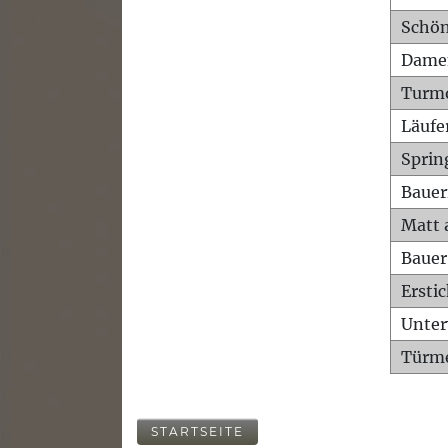
Schön
Dame
Turm
Läufe
Sprin
Bauer
Matt 
Bauer
Ersti
Unte
Türme
STARTSEITE