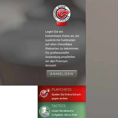
Legen Sie ein
kostenloses Konto an, um
zusätzliche Funktionen
auf allen ChessBase
Webseiten zu bekommen.
Für professionelle
Anwendung empfehlen
wir den Premium
Account.
ANMELDEN
PLAYCHESS
Spielen Sie Online Schach
gegen andere
TACTICS
Lösen Sie taktische
Aufgaben, die zu Ihrer