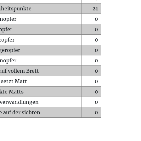
heitspunkte
21
nopfer
0
opfer
0
ropfer
0
geropfer
0
nopfer
0
auf vollem Brett
0
 setzt Matt
0
ckte Matts
0
rverwandlungen
0
 auf der siebten
0