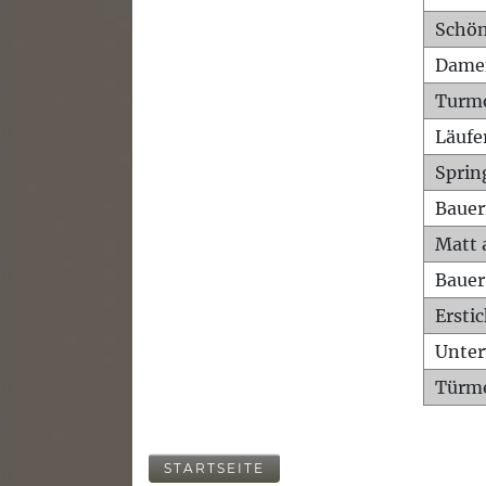
Schön
Dame
Turm
Läufe
Sprin
Bauer
Matt 
Bauer
Ersti
Unte
Türme
STARTSEITE