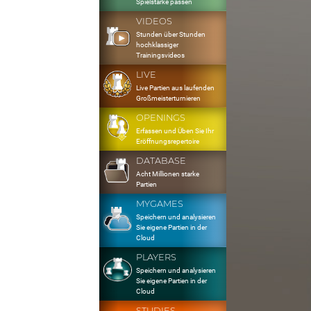
Spielstärke passen
VIDEOS
Stunden über Stunden
hochklassiger
Trainingsvideos
LIVE
Live Partien aus laufenden
Großmeisterturnieren
OPENINGS
Erfassen und Üben Sie Ihr
Eröffnungsrepertoire
DATABASE
Acht Millionen starke
Partien
MYGAMES
Speichern und analysieren
Sie eigene Partien in der
Cloud
PLAYERS
Speichern und analysieren
Sie eigene Partien in der
Cloud
STUDIES