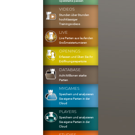
Spielstärke passen
VIDEOS
Stunden über Stunden
hochklassiger
Trainingsvideos
LIVE
Live Partien aus laufenden
Großmeisterturnieren
OPENINGS
Erfassen und Üben Sie Ihr
Eröffnungsrepertoire
DATABASE
Acht Millionen starke
Partien
MYGAMES
Speichern und analysieren
Sie eigene Partien in der
Cloud
PLAYERS
Speichern und analysieren
Sie eigene Partien in der
Cloud
STUDIES