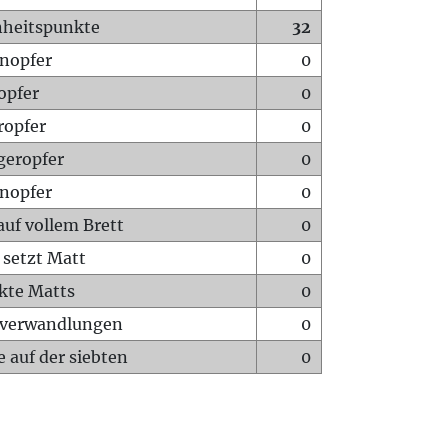
heitspunkte
32
nopfer
0
opfer
0
ropfer
0
geropfer
0
nopfer
0
auf vollem Brett
0
 setzt Matt
0
ckte Matts
0
rverwandlungen
0
 auf der siebten
0