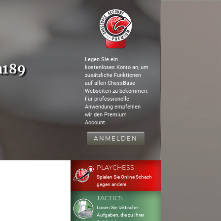
Legen Sie ein
n189
kostenloses Konto an, um
zusätzliche Funktionen
auf allen ChessBase
Webseiten zu bekommen.
Für professionelle
Anwendung empfehlen
wir den Premium
Account.
ANMELDEN
PLAYCHESS
Spielen Sie Online Schach
gegen andere
TACTICS
Lösen Sie taktische
Aufgaben, die zu Ihrer