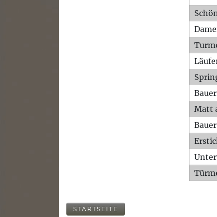
Schön
Dame
Turm
Läufe
Sprin
Bauer
Matt 
Bauer
Ersti
Unte
Türme
STARTSEITE