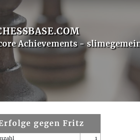
CHESSBASE.COM
core Achievements - slimegemei
Erfolge gegen Fritz
enzahl
1