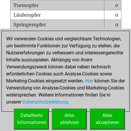
Turmopfer
0
Läuferopfer
0
Springeropfer
0
Bauernopfer
1
Wir verwenden Cookies und vergleichbare Technologien,
Matt auf vollem Brett
0
um bestimmte Funktionen zur Verfügung zu stellen, die
Nutzererfahrungen zu verbessern und interessengerechte
Bauer setzt Matt
0
Inhalte auszuspielen. Abhängig von ihrem
Erstickte Matts
0
Verwendungszweck können dabei neben technisch
Unterverwandlungen
0
erforderlichen Cookies auch Analyse-Cookies sowie
Marketing-Cookies eingesetzt werden.
Hier
können Sie der
Türme auf der siebten
0
Verwendung von Analyse-Cookies und Marketing-Cookies
widersprechen. Weitere Informationen finden Sie in
unserer
Datenschutzerklärung
.
STARTSEITE
Detaillierte
Alles
Alles
Informationen
ablehnen
akzeptieren