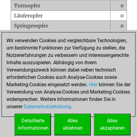
Turmopfer
0
Läuferopfer
0
Springeropfer
0
Bauernopfer
0
Wir verwenden Cookies und vergleichbare Technologien,
Matt auf vollem Brett
0
um bestimmte Funktionen zur Verfügung zu stellen, die
Nutzererfahrungen zu verbessern und interessengerechte
Bauer setzt Matt
0
Inhalte auszuspielen. Abhängig von ihrem
Erstickte Matts
0
Verwendungszweck können dabei neben technisch
Unterverwandlungen
0
erforderlichen Cookies auch Analyse-Cookies sowie
Marketing-Cookies eingesetzt werden.
Hier
können Sie der
Türme auf der siebten
0
Verwendung von Analyse-Cookies und Marketing-Cookies
widersprechen. Weitere Informationen finden Sie in
unserer
Datenschutzerklärung
.
STARTSEITE
Detaillierte
Alles
Alles
Informationen
ablehnen
akzeptieren