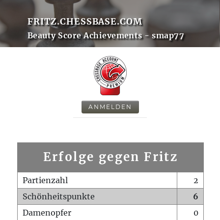
FRITZ.CHESSBASE.COM
Beauty Score Achievements - smap77
ANMELDEN
Erfolge gegen Fritz
Partienzahl
2
Schönheitspunkte
6
Damenopfer
0