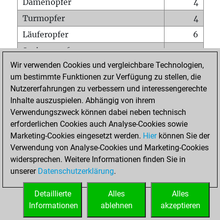
Damenopfer
4
Turmopfer
4
Läuferopfer
6
Springeropfer
2
Wir verwenden Cookies und vergleichbare Technologien,
Bauernopfer
4
um bestimmte Funktionen zur Verfügung zu stellen, die
Matt auf vollem Brett
0
Nutzererfahrungen zu verbessern und interessengerechte
Bauer setzt Matt
2
Inhalte auszuspielen. Abhängig von ihrem
Verwendungszweck können dabei neben technisch
Erstickte Matts
0
erforderlichen Cookies auch Analyse-Cookies sowie
Unterverwandlungen
0
Marketing-Cookies eingesetzt werden.
Hier
können Sie der
Verwendung von Analyse-Cookies und Marketing-Cookies
Türme auf der siebten
1
widersprechen. Weitere Informationen finden Sie in
unserer
Datenschutzerklärung
.
STARTSEITE
Detaillierte
Alles
Alles
Informationen
ablehnen
akzeptieren