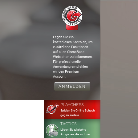
Legen Sie ein
kostenloses Konto an, um
zusätzliche Funktionen
auf allen ChessBase
Webseiten zu bekommen.
Für professionelle
Anwendung empfehlen
wir den Premium
Account.
ANMELDEN
PLAYCHESS
Spielen Sie Online Schach
gegen andere
TACTICS
Lösen Sie taktische
Aufgaben, die zu Ihrer