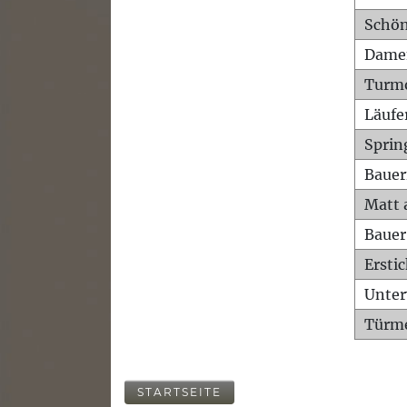
Schön
Dame
Turm
Läufe
Sprin
Bauer
Matt 
Bauer
Ersti
Unte
Türme
STARTSEITE