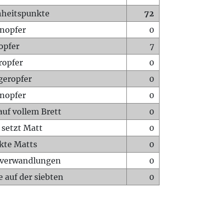
heitspunkte
72
nopfer
0
opfer
7
ropfer
0
geropfer
0
nopfer
0
auf vollem Brett
0
 setzt Matt
0
ckte Matts
0
rverwandlungen
0
 auf der siebten
0