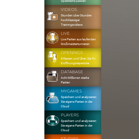
Spielstärke passen
VIDEOS
Stunden über Stunden
hochklassiger
Trainingsvideos
LIVE
Live Partien aus laufenden
Großmeisterturnieren
OPENINGS
Erfassen und Üben Sie Ihr
Eröffnungsrepertoire
DATABASE
Acht Millionen starke
Partien
MYGAMES
Speichern und analysieren
Sie eigene Partien in der
Cloud
PLAYERS
Speichern und analysieren
Sie eigene Partien in der
Cloud
STUDIES