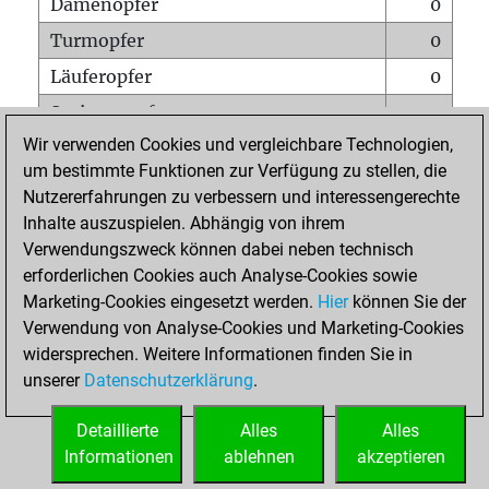
Damenopfer
0
Turmopfer
0
Läuferopfer
0
Springeropfer
0
Wir verwenden Cookies und vergleichbare Technologien,
Bauernopfer
0
um bestimmte Funktionen zur Verfügung zu stellen, die
Matt auf vollem Brett
0
Nutzererfahrungen zu verbessern und interessengerechte
Bauer setzt Matt
0
Inhalte auszuspielen. Abhängig von ihrem
Verwendungszweck können dabei neben technisch
Erstickte Matts
0
erforderlichen Cookies auch Analyse-Cookies sowie
Unterverwandlungen
0
Marketing-Cookies eingesetzt werden.
Hier
können Sie der
Verwendung von Analyse-Cookies und Marketing-Cookies
Türme auf der siebten
0
widersprechen. Weitere Informationen finden Sie in
unserer
Datenschutzerklärung
.
STARTSEITE
Detaillierte
Alles
Alles
Informationen
ablehnen
akzeptieren