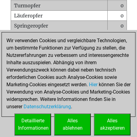
Turmopfer
0
Läuferopfer
0
Springeropfer
0
Bauernopfer
0
Wir verwenden Cookies und vergleichbare Technologien,
Matt auf vollem Brett
0
um bestimmte Funktionen zur Verfügung zu stellen, die
Nutzererfahrungen zu verbessern und interessengerechte
Bauer setzt Matt
0
Inhalte auszuspielen. Abhängig von ihrem
Erstickte Matts
0
Verwendungszweck können dabei neben technisch
Unterverwandlungen
0
erforderlichen Cookies auch Analyse-Cookies sowie
Marketing-Cookies eingesetzt werden.
Hier
können Sie der
Türme auf der siebten
0
Verwendung von Analyse-Cookies und Marketing-Cookies
widersprechen. Weitere Informationen finden Sie in
unserer
Datenschutzerklärung
.
STARTSEITE
Detaillierte
Alles
Alles
Informationen
ablehnen
akzeptieren