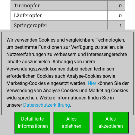
Turmopfer
0
Läuferopfer
0
Springeropfer
1
Bauernopfer
0
Wir verwenden Cookies und vergleichbare Technologien,
Matt auf vollem Brett
0
um bestimmte Funktionen zur Verfügung zu stellen, die
Nutzererfahrungen zu verbessern und interessengerechte
Bauer setzt Matt
0
Inhalte auszuspielen. Abhängig von ihrem
Erstickte Matts
0
Verwendungszweck können dabei neben technisch
Unterverwandlungen
0
erforderlichen Cookies auch Analyse-Cookies sowie
Marketing-Cookies eingesetzt werden.
Hier
können Sie der
Türme auf der siebten
0
Verwendung von Analyse-Cookies und Marketing-Cookies
widersprechen. Weitere Informationen finden Sie in
unserer
Datenschutzerklärung
.
STARTSEITE
Detaillierte
Alles
Alles
Informationen
ablehnen
akzeptieren