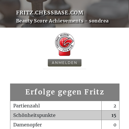
FRITZ.CHESSBASE.COM
Beauty Score Achievements - sondrea
ANMELDEN
Erfolge gegen Fritz
Partienzahl
2
Schönheitspunkte
15
Damenopfer
0