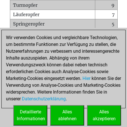
Turmopfer
9
Läuferopfer
7
Springeropfer
5
Bauernopfer
13
Wir verwenden Cookies und vergleichbare Technologien,
Matt auf vollem Brett
0
um bestimmte Funktionen zur Verfügung zu stellen, die
Nutzererfahrungen zu verbessern und interessengerechte
Bauer setzt Matt
2
Inhalte auszuspielen. Abhängig von ihrem
Erstickte Matts
0
Verwendungszweck können dabei neben technisch
Unterverwandlungen
0
erforderlichen Cookies auch Analyse-Cookies sowie
Marketing-Cookies eingesetzt werden.
Hier
können Sie der
Türme auf der siebten
1
Verwendung von Analyse-Cookies und Marketing-Cookies
widersprechen. Weitere Informationen finden Sie in
unserer
Datenschutzerklärung
.
STARTSEITE
Detaillierte
Alles
Alles
Informationen
ablehnen
akzeptieren