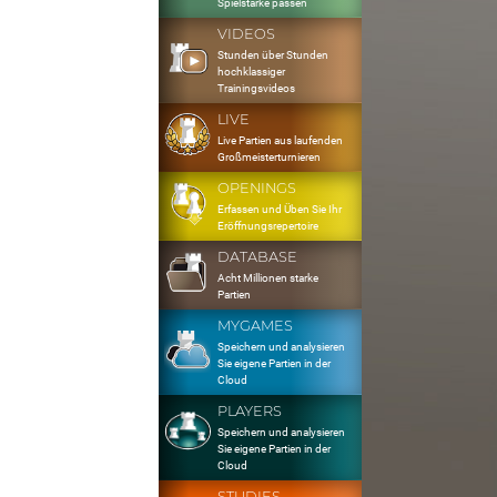
Spielstärke passen
VIDEOS
Stunden über Stunden
hochklassiger
Trainingsvideos
LIVE
Live Partien aus laufenden
Großmeisterturnieren
OPENINGS
Erfassen und Üben Sie Ihr
Eröffnungsrepertoire
DATABASE
Acht Millionen starke
Partien
MYGAMES
Speichern und analysieren
Sie eigene Partien in der
Cloud
PLAYERS
Speichern und analysieren
Sie eigene Partien in der
Cloud
STUDIES