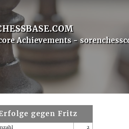
CHESSBASE.COM
core Achievements - sorenchessc
Erfolge gegen Fritz
enzahl
2