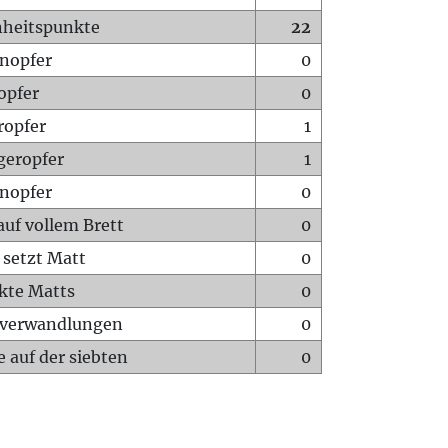
heitspunkte
22
nopfer
0
opfer
0
ropfer
1
geropfer
1
nopfer
0
auf vollem Brett
0
 setzt Matt
0
ckte Matts
0
rverwandlungen
0
 auf der siebten
0