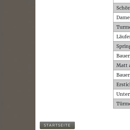
Schön
Dame
Turm
Läufe
Sprin
Bauer
Matt 
Bauer
Ersti
Unte
Türme
STARTSEITE