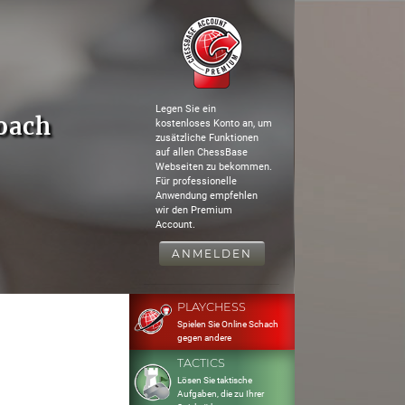
Legen Sie ein
oach
kostenloses Konto an, um
zusätzliche Funktionen
auf allen ChessBase
Webseiten zu bekommen.
Für professionelle
Anwendung empfehlen
wir den Premium
Account.
ANMELDEN
PLAYCHESS
Spielen Sie Online Schach
gegen andere
TACTICS
Lösen Sie taktische
Aufgaben, die zu Ihrer