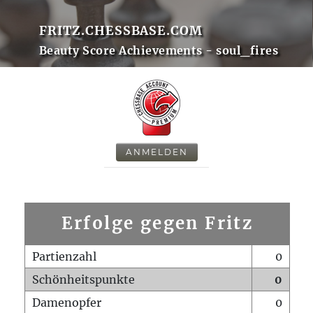
FRITZ.CHESSBASE.COM
Beauty Score Achievements - soul_fires
ANMELDEN
Erfolge gegen Fritz
Partienzahl
0
Schönheitspunkte
0
Damenopfer
0