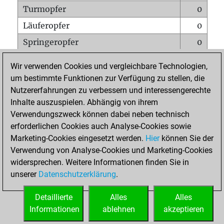
Turmopfer
0
Läuferopfer
0
Springeropfer
0
Bauernopfer
0
Wir verwenden Cookies und vergleichbare Technologien,
Matt auf vollem Brett
0
um bestimmte Funktionen zur Verfügung zu stellen, die
Nutzererfahrungen zu verbessern und interessengerechte
Bauer setzt Matt
0
Inhalte auszuspielen. Abhängig von ihrem
Erstickte Matts
0
Verwendungszweck können dabei neben technisch
Unterverwandlungen
0
erforderlichen Cookies auch Analyse-Cookies sowie
Marketing-Cookies eingesetzt werden.
Hier
können Sie der
Türme auf der siebten
0
Verwendung von Analyse-Cookies und Marketing-Cookies
widersprechen. Weitere Informationen finden Sie in
unserer
Datenschutzerklärung
.
STARTSEITE
Detaillierte
Alles
Alles
Informationen
ablehnen
akzeptieren