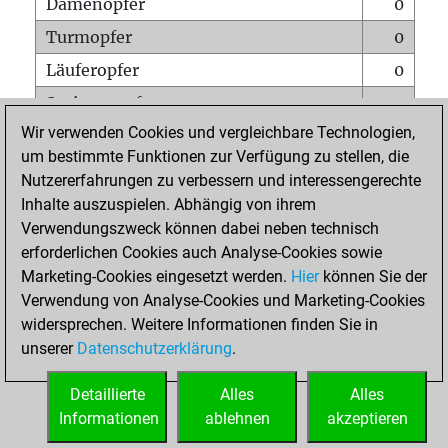
Damenopfer
0
Turmopfer
0
Läuferopfer
0
Springeropfer
1
Wir verwenden Cookies und vergleichbare Technologien,
Bauernopfer
1
um bestimmte Funktionen zur Verfügung zu stellen, die
Matt auf vollem Brett
0
Nutzererfahrungen zu verbessern und interessengerechte
Bauer setzt Matt
0
Inhalte auszuspielen. Abhängig von ihrem
Verwendungszweck können dabei neben technisch
Erstickte Matts
0
erforderlichen Cookies auch Analyse-Cookies sowie
Unterverwandlungen
0
Marketing-Cookies eingesetzt werden.
Hier
können Sie der
Verwendung von Analyse-Cookies und Marketing-Cookies
Türme auf der siebten
0
widersprechen. Weitere Informationen finden Sie in
unserer
Datenschutzerklärung
.
STARTSEITE
Detaillierte
Alles
Alles
Informationen
ablehnen
akzeptieren