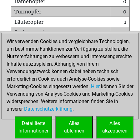
Damenopfer
0
Turmopfer
0
Läuferopfer
1
Springeropfer
0
Wir verwenden Cookies und vergleichbare Technologien,
Bauernopfer
2
um bestimmte Funktionen zur Verfügung zu stellen, die
Matt auf vollem Brett
0
Nutzererfahrungen zu verbessern und interessengerechte
Bauer setzt Matt
0
Inhalte auszuspielen. Abhängig von ihrem
Verwendungszweck können dabei neben technisch
Erstickte Matts
0
erforderlichen Cookies auch Analyse-Cookies sowie
Unterverwandlungen
0
Marketing-Cookies eingesetzt werden.
Hier
können Sie der
Verwendung von Analyse-Cookies und Marketing-Cookies
Türme auf der siebten
0
widersprechen. Weitere Informationen finden Sie in
unserer
Datenschutzerklärung
.
STARTSEITE
Detaillierte
Alles
Alles
Informationen
ablehnen
akzeptieren