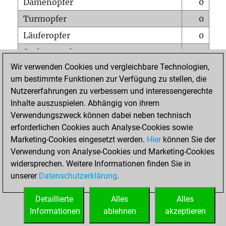
Damenopfer
0
Turmopfer
0
Läuferopfer
0
Springeropfer
0
Wir verwenden Cookies und vergleichbare Technologien,
Bauernopfer
0
um bestimmte Funktionen zur Verfügung zu stellen, die
Matt auf vollem Brett
0
Nutzererfahrungen zu verbessern und interessengerechte
Bauer setzt Matt
0
Inhalte auszuspielen. Abhängig von ihrem
Verwendungszweck können dabei neben technisch
Erstickte Matts
0
erforderlichen Cookies auch Analyse-Cookies sowie
Unterverwandlungen
0
Marketing-Cookies eingesetzt werden.
Hier
können Sie der
Verwendung von Analyse-Cookies und Marketing-Cookies
Türme auf der siebten
0
widersprechen. Weitere Informationen finden Sie in
unserer
Datenschutzerklärung
.
STARTSEITE
Detaillierte
Alles
Alles
Informationen
ablehnen
akzeptieren