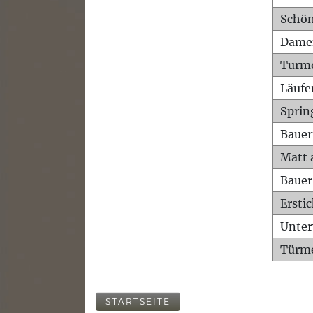
Schön
Dame
Turm
Läufe
Sprin
Bauer
Matt 
Bauer
Ersti
Unte
Türme
STARTSEITE