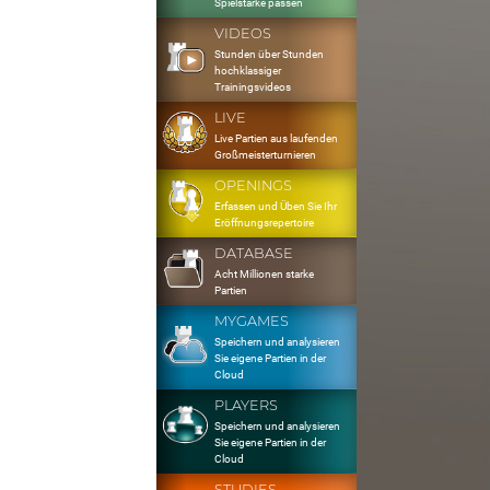
Spielstärke passen
VIDEOS
Stunden über Stunden
hochklassiger
Trainingsvideos
LIVE
Live Partien aus laufenden
Großmeisterturnieren
OPENINGS
Erfassen und Üben Sie Ihr
Eröffnungsrepertoire
DATABASE
Acht Millionen starke
Partien
MYGAMES
Speichern und analysieren
Sie eigene Partien in der
Cloud
PLAYERS
Speichern und analysieren
Sie eigene Partien in der
Cloud
STUDIES