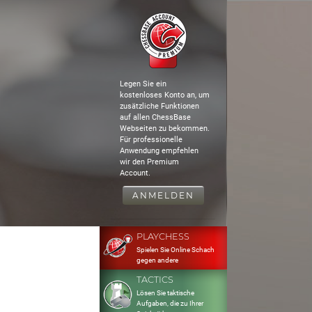
Legen Sie ein
kostenloses Konto an, um
zusätzliche Funktionen
auf allen ChessBase
Webseiten zu bekommen.
Für professionelle
Anwendung empfehlen
wir den Premium
Account.
ANMELDEN
PLAYCHESS
Spielen Sie Online Schach
gegen andere
TACTICS
Lösen Sie taktische
Aufgaben, die zu Ihrer