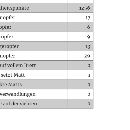
heitspunkte
1256
nopfer
17
opfer
6
ropfer
9
geropfer
13
nopfer
29
auf vollem Brett
0
 setzt Matt
1
ckte Matts
0
rverwandlungen
0
 auf der siebten
0