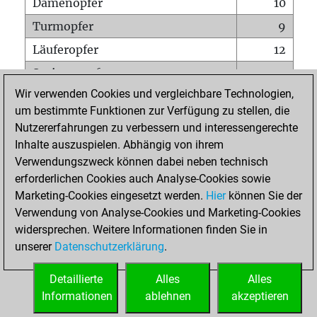
Damenopfer
10
Turmopfer
9
Läuferopfer
12
Springeropfer
15
Wir verwenden Cookies und vergleichbare Technologien,
Bauernopfer
22
um bestimmte Funktionen zur Verfügung zu stellen, die
Matt auf vollem Brett
0
Nutzererfahrungen zu verbessern und interessengerechte
Bauer setzt Matt
1
Inhalte auszuspielen. Abhängig von ihrem
Verwendungszweck können dabei neben technisch
Erstickte Matts
0
erforderlichen Cookies auch Analyse-Cookies sowie
Unterverwandlungen
0
Marketing-Cookies eingesetzt werden.
Hier
können Sie der
Verwendung von Analyse-Cookies und Marketing-Cookies
Türme auf der siebten
3
widersprechen. Weitere Informationen finden Sie in
unserer
Datenschutzerklärung
.
STARTSEITE
Detaillierte
Alles
Alles
Informationen
ablehnen
akzeptieren