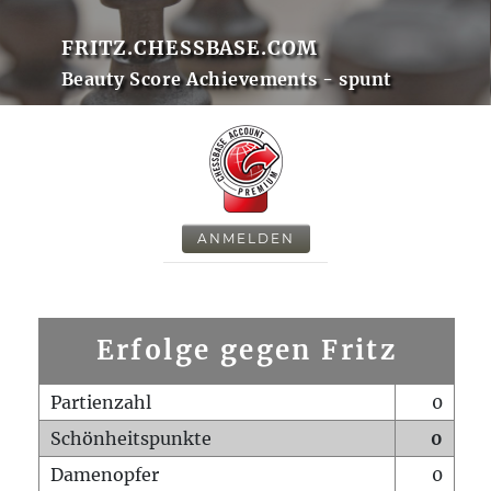
FRITZ.CHESSBASE.COM
Beauty Score Achievements - spunt
ANMELDEN
Erfolge gegen Fritz
Partienzahl
0
Schönheitspunkte
0
Damenopfer
0