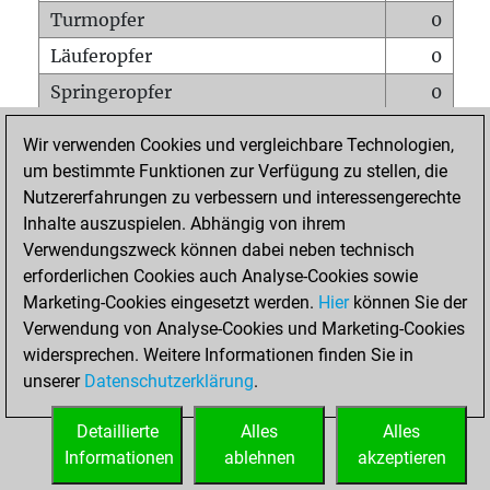
Turmopfer
0
Läuferopfer
0
Springeropfer
0
Bauernopfer
2
Wir verwenden Cookies und vergleichbare Technologien,
Matt auf vollem Brett
0
um bestimmte Funktionen zur Verfügung zu stellen, die
Nutzererfahrungen zu verbessern und interessengerechte
Bauer setzt Matt
0
Inhalte auszuspielen. Abhängig von ihrem
Erstickte Matts
0
Verwendungszweck können dabei neben technisch
Unterverwandlungen
0
erforderlichen Cookies auch Analyse-Cookies sowie
Marketing-Cookies eingesetzt werden.
Hier
können Sie der
Türme auf der siebten
0
Verwendung von Analyse-Cookies und Marketing-Cookies
widersprechen. Weitere Informationen finden Sie in
unserer
Datenschutzerklärung
.
STARTSEITE
Detaillierte
Alles
Alles
Informationen
ablehnen
akzeptieren