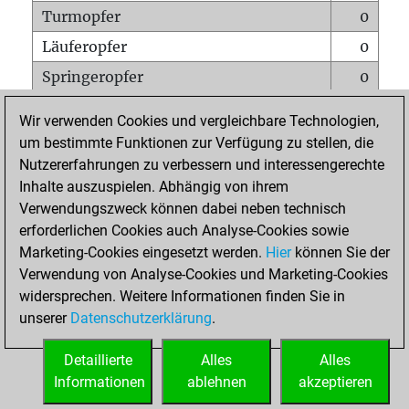
Turmopfer
0
Läuferopfer
0
Springeropfer
0
Bauernopfer
0
Wir verwenden Cookies und vergleichbare Technologien,
Matt auf vollem Brett
0
um bestimmte Funktionen zur Verfügung zu stellen, die
Nutzererfahrungen zu verbessern und interessengerechte
Bauer setzt Matt
0
Inhalte auszuspielen. Abhängig von ihrem
Erstickte Matts
0
Verwendungszweck können dabei neben technisch
Unterverwandlungen
0
erforderlichen Cookies auch Analyse-Cookies sowie
Marketing-Cookies eingesetzt werden.
Hier
können Sie der
Türme auf der siebten
0
Verwendung von Analyse-Cookies und Marketing-Cookies
widersprechen. Weitere Informationen finden Sie in
unserer
Datenschutzerklärung
.
STARTSEITE
Detaillierte
Alles
Alles
Informationen
ablehnen
akzeptieren