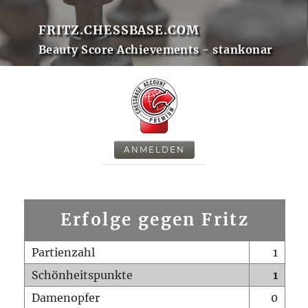
FRITZ.CHESSBASE.COM
Beauty Score Achievements - stankonar
ANMELDEN
Erfolge gegen Fritz
Partienzahl
1
Schönheitspunkte
1
Damenopfer
0