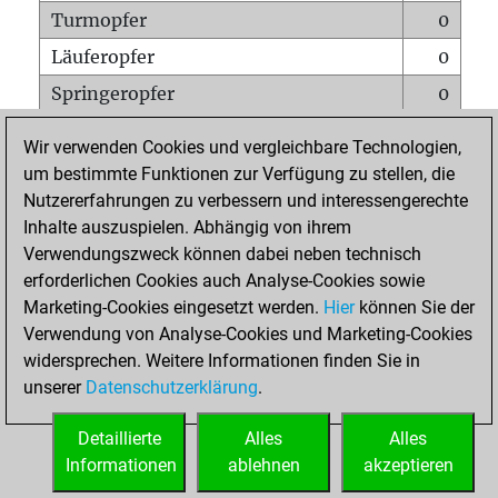
Turmopfer
0
Läuferopfer
0
Springeropfer
0
Bauernopfer
0
Wir verwenden Cookies und vergleichbare Technologien,
Matt auf vollem Brett
0
um bestimmte Funktionen zur Verfügung zu stellen, die
Nutzererfahrungen zu verbessern und interessengerechte
Bauer setzt Matt
0
Inhalte auszuspielen. Abhängig von ihrem
Erstickte Matts
0
Verwendungszweck können dabei neben technisch
Unterverwandlungen
0
erforderlichen Cookies auch Analyse-Cookies sowie
Marketing-Cookies eingesetzt werden.
Hier
können Sie der
Türme auf der siebten
0
Verwendung von Analyse-Cookies und Marketing-Cookies
widersprechen. Weitere Informationen finden Sie in
unserer
Datenschutzerklärung
.
STARTSEITE
Detaillierte
Alles
Alles
Informationen
ablehnen
akzeptieren