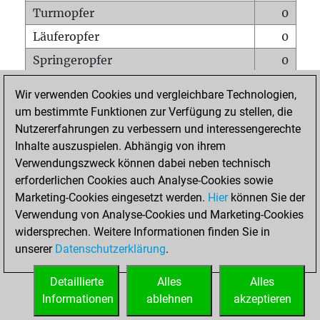
Turmopfer
0
Läuferopfer
0
Springeropfer
0
Bauernopfer
0
Wir verwenden Cookies und vergleichbare Technologien,
Matt auf vollem Brett
0
um bestimmte Funktionen zur Verfügung zu stellen, die
Nutzererfahrungen zu verbessern und interessengerechte
Bauer setzt Matt
0
Inhalte auszuspielen. Abhängig von ihrem
Erstickte Matts
0
Verwendungszweck können dabei neben technisch
Unterverwandlungen
0
erforderlichen Cookies auch Analyse-Cookies sowie
Marketing-Cookies eingesetzt werden.
Hier
können Sie der
Türme auf der siebten
0
Verwendung von Analyse-Cookies und Marketing-Cookies
widersprechen. Weitere Informationen finden Sie in
unserer
Datenschutzerklärung
.
STARTSEITE
Detaillierte
Alles
Alles
Informationen
ablehnen
akzeptieren