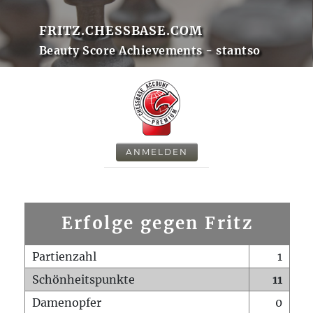
FRITZ.CHESSBASE.COM
Beauty Score Achievements - stantso
ANMELDEN
Erfolge gegen Fritz
Partienzahl
1
Schönheitspunkte
11
Damenopfer
0