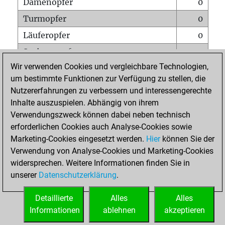
Damenopfer
0
Turmopfer
0
Läuferopfer
0
Springeropfer
0
Wir verwenden Cookies und vergleichbare Technologien,
Bauernopfer
1
um bestimmte Funktionen zur Verfügung zu stellen, die
Matt auf vollem Brett
0
Nutzererfahrungen zu verbessern und interessengerechte
Bauer setzt Matt
0
Inhalte auszuspielen. Abhängig von ihrem
Verwendungszweck können dabei neben technisch
Erstickte Matts
0
erforderlichen Cookies auch Analyse-Cookies sowie
Unterverwandlungen
0
Marketing-Cookies eingesetzt werden.
Hier
können Sie der
Verwendung von Analyse-Cookies und Marketing-Cookies
Türme auf der siebten
0
widersprechen. Weitere Informationen finden Sie in
unserer
Datenschutzerklärung
.
STARTSEITE
Detaillierte
Alles
Alles
Informationen
ablehnen
akzeptieren