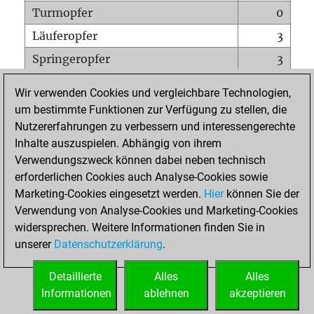
Turmopfer
0
Läuferopfer
3
Springeropfer
3
Bauernopfer
4
Wir verwenden Cookies und vergleichbare Technologien,
Matt auf vollem Brett
0
um bestimmte Funktionen zur Verfügung zu stellen, die
Nutzererfahrungen zu verbessern und interessengerechte
Bauer setzt Matt
0
Inhalte auszuspielen. Abhängig von ihrem
Erstickte Matts
0
Verwendungszweck können dabei neben technisch
Unterverwandlungen
0
erforderlichen Cookies auch Analyse-Cookies sowie
Marketing-Cookies eingesetzt werden.
Hier
können Sie der
Türme auf der siebten
0
Verwendung von Analyse-Cookies und Marketing-Cookies
widersprechen. Weitere Informationen finden Sie in
unserer
Datenschutzerklärung
.
STARTSEITE
Detaillierte
Alles
Alles
Informationen
ablehnen
akzeptieren