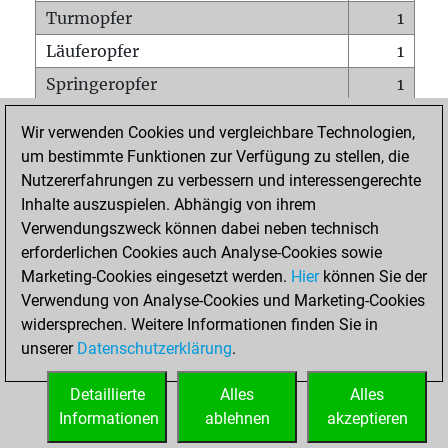
Turmopfer
1
Läuferopfer
1
Springeropfer
1
Bauernopfer
0
Wir verwenden Cookies und vergleichbare Technologien,
Matt auf vollem Brett
0
um bestimmte Funktionen zur Verfügung zu stellen, die
Nutzererfahrungen zu verbessern und interessengerechte
Bauer setzt Matt
0
Inhalte auszuspielen. Abhängig von ihrem
Erstickte Matts
0
Verwendungszweck können dabei neben technisch
Unterverwandlungen
0
erforderlichen Cookies auch Analyse-Cookies sowie
Marketing-Cookies eingesetzt werden.
Hier
können Sie der
Türme auf der siebten
0
Verwendung von Analyse-Cookies und Marketing-Cookies
widersprechen. Weitere Informationen finden Sie in
unserer
Datenschutzerklärung
.
STARTSEITE
Detaillierte
Alles
Alles
Informationen
ablehnen
akzeptieren