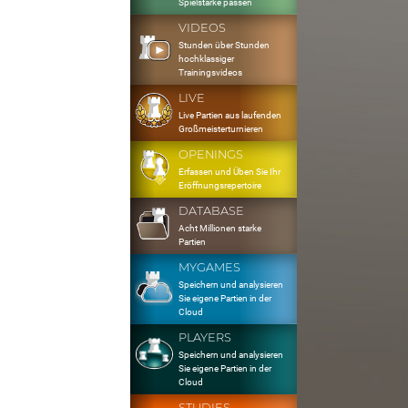
Spielstärke passen
VIDEOS
Stunden über Stunden
hochklassiger
Trainingsvideos
LIVE
Live Partien aus laufenden
Großmeisterturnieren
OPENINGS
Erfassen und Üben Sie Ihr
Eröffnungsrepertoire
DATABASE
Acht Millionen starke
Partien
MYGAMES
Speichern und analysieren
Sie eigene Partien in der
Cloud
PLAYERS
Speichern und analysieren
Sie eigene Partien in der
Cloud
STUDIES