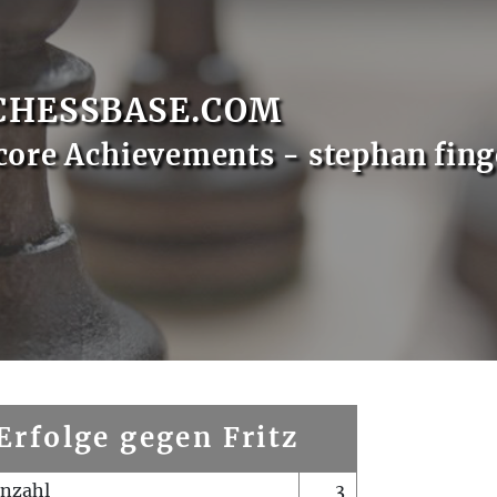
CHESSBASE.COM
core Achievements - stephan fing
Erfolge gegen Fritz
enzahl
3