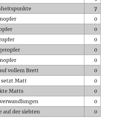
heitspunkte
7
nopfer
0
opfer
0
ropfer
0
geropfer
0
nopfer
0
auf vollem Brett
0
 setzt Matt
0
ckte Matts
0
rverwandlungen
0
 auf der siebten
0