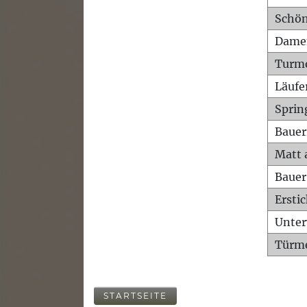
Schön
Dame
Turm
Läufe
Sprin
Bauer
Matt 
Bauer
Ersti
Unte
Türme
STARTSEITE