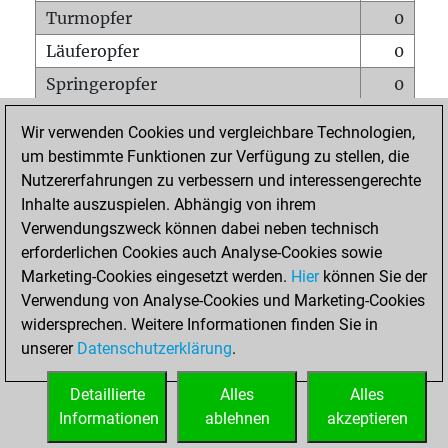
Turmopfer
0
Läuferopfer
0
Springeropfer
0
Bauernopfer
0
Wir verwenden Cookies und vergleichbare Technologien,
Matt auf vollem Brett
0
um bestimmte Funktionen zur Verfügung zu stellen, die
Nutzererfahrungen zu verbessern und interessengerechte
Bauer setzt Matt
0
Inhalte auszuspielen. Abhängig von ihrem
Erstickte Matts
0
Verwendungszweck können dabei neben technisch
Unterverwandlungen
0
erforderlichen Cookies auch Analyse-Cookies sowie
Marketing-Cookies eingesetzt werden.
Hier
können Sie der
Türme auf der siebten
0
Verwendung von Analyse-Cookies und Marketing-Cookies
widersprechen. Weitere Informationen finden Sie in
unserer
Datenschutzerklärung
.
STARTSEITE
Detaillierte
Alles
Alles
Informationen
ablehnen
akzeptieren