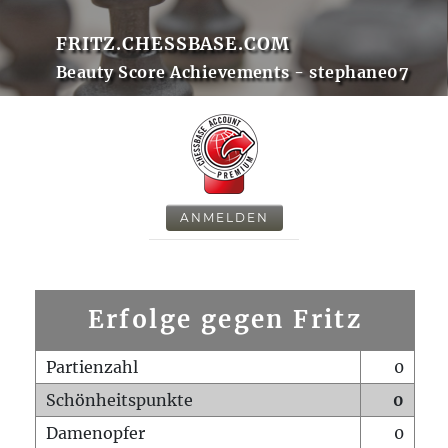
FRITZ.CHESSBASE.COM
Beauty Score Achievements - stephane07
ANMELDEN
Erfolge gegen Fritz
Partienzahl
0
Schönheitspunkte
0
Damenopfer
0