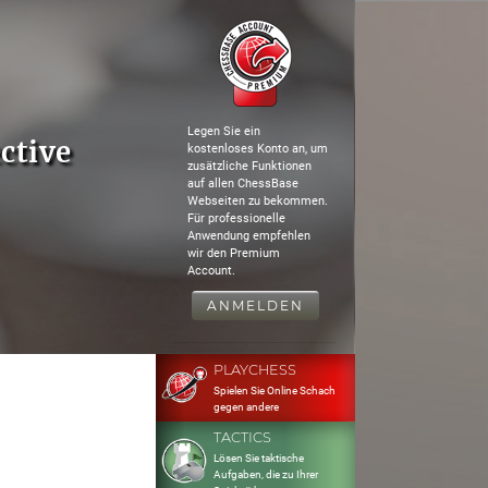
Legen Sie ein
ctive
kostenloses Konto an, um
zusätzliche Funktionen
auf allen ChessBase
Webseiten zu bekommen.
Für professionelle
Anwendung empfehlen
wir den Premium
Account.
ANMELDEN
PLAYCHESS
Spielen Sie Online Schach
gegen andere
TACTICS
Lösen Sie taktische
Aufgaben, die zu Ihrer