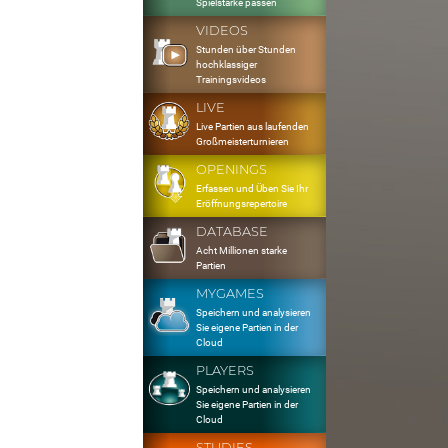
Spielstärke passen
VIDEOS
Stunden über Stunden
hochklassiger
Trainingsvideos
LIVE
Live Partien aus laufenden
Großmeisterturnieren
OPENINGS
Erfassen und Üben Sie Ihr
Eröffnungsrepertoire
DATABASE
Acht Millionen starke
Partien
MYGAMES
Speichern und analysieren
Sie eigene Partien in der
Cloud
PLAYERS
Speichern und analysieren
Sie eigene Partien in der
Cloud
STUDIES