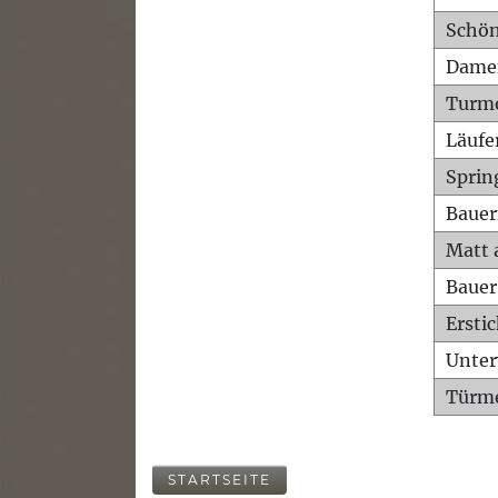
Schön
Dame
Turm
Läufe
Sprin
Bauer
Matt 
Bauer
Ersti
Unte
Türme
STARTSEITE