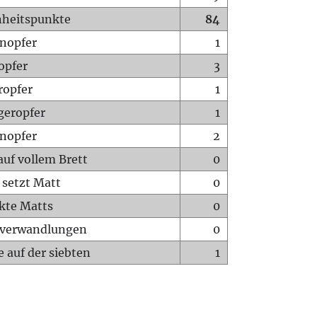
heitspunkte
84
nopfer
1
opfer
3
ropfer
1
geropfer
1
nopfer
2
auf vollem Brett
0
 setzt Matt
0
ckte Matts
0
rverwandlungen
0
 auf der siebten
1