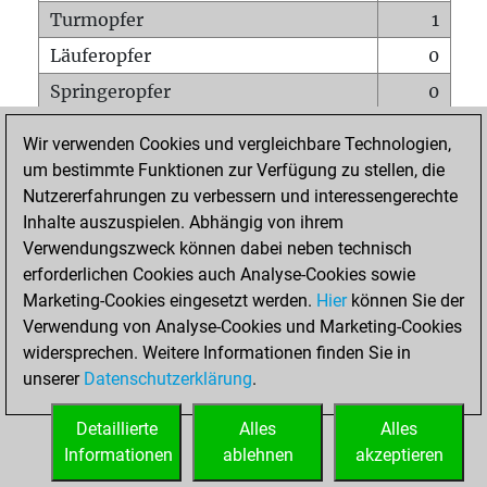
Turmopfer
1
Läuferopfer
0
Springeropfer
0
Bauernopfer
0
Wir verwenden Cookies und vergleichbare Technologien,
Matt auf vollem Brett
0
um bestimmte Funktionen zur Verfügung zu stellen, die
Nutzererfahrungen zu verbessern und interessengerechte
Bauer setzt Matt
0
Inhalte auszuspielen. Abhängig von ihrem
Erstickte Matts
0
Verwendungszweck können dabei neben technisch
Unterverwandlungen
0
erforderlichen Cookies auch Analyse-Cookies sowie
Marketing-Cookies eingesetzt werden.
Hier
können Sie der
Türme auf der siebten
0
Verwendung von Analyse-Cookies und Marketing-Cookies
widersprechen. Weitere Informationen finden Sie in
unserer
Datenschutzerklärung
.
STARTSEITE
Detaillierte
Alles
Alles
Informationen
ablehnen
akzeptieren