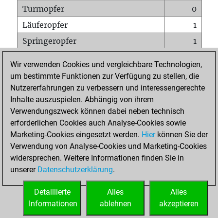
Turmopfer
0
Läuferopfer
1
Springeropfer
1
Bauernopfer
1
Wir verwenden Cookies und vergleichbare Technologien,
Matt auf vollem Brett
0
um bestimmte Funktionen zur Verfügung zu stellen, die
Nutzererfahrungen zu verbessern und interessengerechte
Bauer setzt Matt
0
Inhalte auszuspielen. Abhängig von ihrem
Erstickte Matts
0
Verwendungszweck können dabei neben technisch
Unterverwandlungen
0
erforderlichen Cookies auch Analyse-Cookies sowie
Marketing-Cookies eingesetzt werden.
Hier
können Sie der
Türme auf der siebten
1
Verwendung von Analyse-Cookies und Marketing-Cookies
widersprechen. Weitere Informationen finden Sie in
unserer
Datenschutzerklärung
.
STARTSEITE
Detaillierte
Alles
Alles
Informationen
ablehnen
akzeptieren