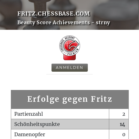
FRITZ.CHESSBASE.COM
Beauty Score Achievements - strny
ANMELDEN
Erfolge gegen Fritz
Partienzahl
2
Schönheitspunkte
14
Damenopfer
0