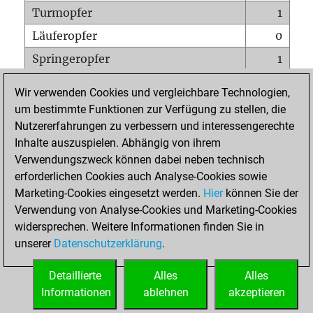
Turmopfer
1
Läuferopfer
0
Springeropfer
1
Bauernopfer
0
Wir verwenden Cookies und vergleichbare Technologien,
Matt auf vollem Brett
0
um bestimmte Funktionen zur Verfügung zu stellen, die
Nutzererfahrungen zu verbessern und interessengerechte
Bauer setzt Matt
0
Inhalte auszuspielen. Abhängig von ihrem
Erstickte Matts
0
Verwendungszweck können dabei neben technisch
Unterverwandlungen
0
erforderlichen Cookies auch Analyse-Cookies sowie
Marketing-Cookies eingesetzt werden.
Hier
können Sie der
Türme auf der siebten
0
Verwendung von Analyse-Cookies und Marketing-Cookies
widersprechen. Weitere Informationen finden Sie in
unserer
Datenschutzerklärung
.
STARTSEITE
Detaillierte
Alles
Alles
Informationen
ablehnen
akzeptieren